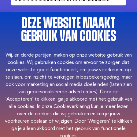
Deze website maakt
gebruik van cookies
Wil je een deel van de
Wij, en derde partijen, maken op onze website gebruik van
beloning (€500) doneren aan
cookies. Wij gebruiken cookies om ervoor te zorgen dat
het goede doel? Het bedrag
onze website goed functioneert, om jouw voorkeuren op
wordt door The New Crew
te slaan, om inzicht te verkrijgen in bezoekersgedrag, maar
verdubbeld.
ook voor marketing en social media doeleinden (laten zien
van gepersonaliseerde advertenties). Door op
Hoeveel wil je doneren?
‘Accepteren’ te klikken, ga je akkoord met het gebruik van
alle cookies. In onze Cookieverklaring kun je meer lezen
over de cookies die wij gebruiken en kun je jouw
voorkeuren opslaan of wijzigen. Door ‘Weigeren’ te klikken
Privacy beleid
*
ga je alleen akkoord met het gebruik van functionele
Ja, ik ga akkoord met het privacy beleid
cookies.