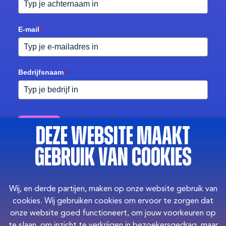
E-mail
*
Bedrijfsnaam
*
Download
Deze website maakt
Meer weten?
gebruik van cookies
Wil je meer weten over hoe we de Scorecard en de rest
Wij, en derde partijen, maken op onze website gebruik van
van het 7S-model inzetten om het beste jonge talent te
cookies. Wij gebruiken cookies om ervoor te zorgen dat
verbinden aan de publieke sector? Plan direct een
onze website goed functioneert, om jouw voorkeuren op
koffie & sparmoment
in met The New Crew. We denken
te slaan, om inzicht te verkrijgen in bezoekersgedrag, maar