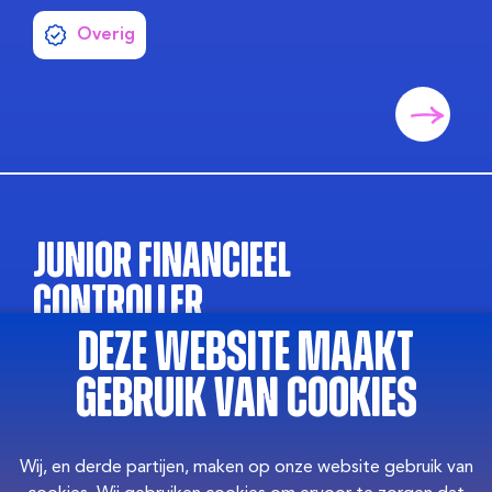
Overig
Junior Financieel
Controller
Deze website maakt
Ben jij een starter die energie krijgt van cijfers,
gebruik van cookies
structuur en financiële vraagstukken? Dan is dit jouw
startpunt als Financial Controller!
Wij, en derde partijen, maken op onze website gebruik van
Midden en Zuid Nederland