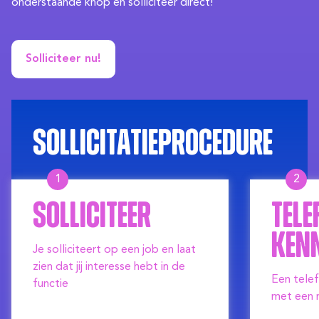
onderstaande knop en solliciteer direct!
Solliciteer nu!
Sollicitatieprocedure
1
2
Solliciteer
Tele
ken
Je solliciteert op een job en laat
zien dat jij interesse hebt in de
Een tele
functie
met een 