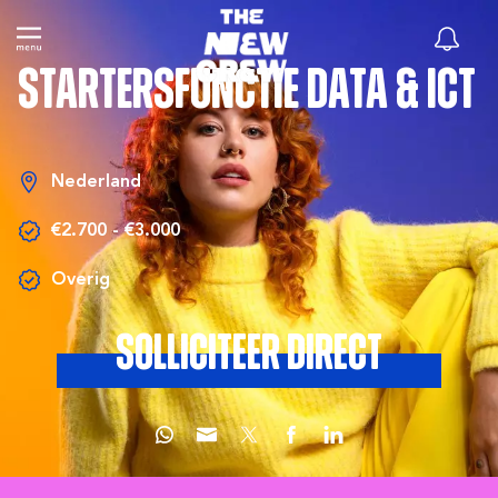
Startersfunctie Data & ICT
Nederland
€2.700 - €3.000
Overig
Solliciteer direct