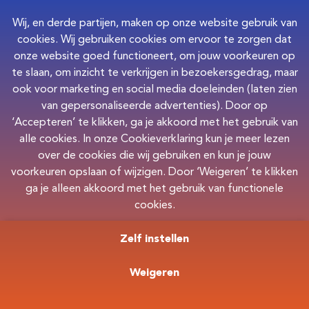
Wij, en derde partijen, maken op onze website gebruik van
Zo werkt het
cookies. Wij gebruiken cookies om ervoor te zorgen dat
onze website goed functioneert, om jouw voorkeuren op
te slaan, om inzicht te verkrijgen in bezoekersgedrag, maar
Wij kijken niet naar jouw studie of achtergrond, maar naar
ook voor marketing en social media doeleinden (laten zien
jouw motivatie en talent. Zo helpen we je aan de job - én
van gepersonaliseerde advertenties). Door op
begeleiding - die bij je past. Ook als je nog niet precies
‘Accepteren’ te klikken, ga je akkoord met het gebruik van
weet wat je wilt.
Zo werkt het
alle cookies. In onze Cookieverklaring kun je meer lezen
over de cookies die wij gebruiken en kun je jouw
Lees meer
voorkeuren opslaan of wijzigen. Door ‘Weigeren’ te klikken
ga je alleen akkoord met het gebruik van functionele
cookies.
Zelf instellen
Weigeren
Privacy
Cookies