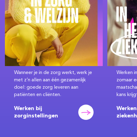
Werken in
Wanneer je in de zorg werkt, werk je
zomaar ee
met z’n allen aan één gezamenlijk
maatschap
doel: goede zorg leveren aan
kans krij
patiënten en cliënten.
Werken 
Werken bij
ziekenh
zorginstellingen