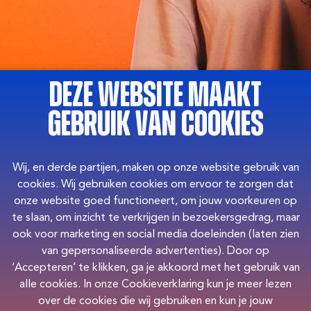
Bedankt!
Deze website maakt
We hebben je afmelding
gebruik van cookies
ontvangen
Wij, en derde partijen, maken op onze website gebruik van
cookies. Wij gebruiken cookies om ervoor te zorgen dat
onze website goed functioneert, om jouw voorkeuren op
te slaan, om inzicht te verkrijgen in bezoekersgedrag, maar
ook voor marketing en social media doeleinden (laten zien
The New Crew: ReConnect
van gepersonaliseerde advertenties). Door op
‘Accepteren’ te klikken, ga je akkoord met het gebruik van
alle cookies. In onze Cookieverklaring kun je meer lezen
Jammer dat je er niet bij bent tijdens het Re:Connect
over de cookies die wij gebruiken en kun je jouw