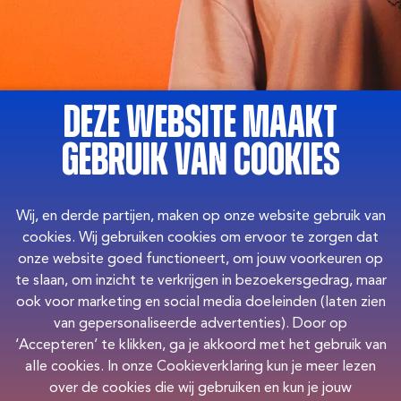
Bedankt!
Deze website maakt
We hebben je afmelding
gebruik van cookies
ontvangen
Wij, en derde partijen, maken op onze website gebruik van
cookies. Wij gebruiken cookies om ervoor te zorgen dat
onze website goed functioneert, om jouw voorkeuren op
te slaan, om inzicht te verkrijgen in bezoekersgedrag, maar
ook voor marketing en social media doeleinden (laten zien
The New Crew: ReConnect
van gepersonaliseerde advertenties). Door op
‘Accepteren’ te klikken, ga je akkoord met het gebruik van
alle cookies. In onze Cookieverklaring kun je meer lezen
Jammer dat je er niet bij kunt zijn tijdens het Re:Connect
over de cookies die wij gebruiken en kun je jouw