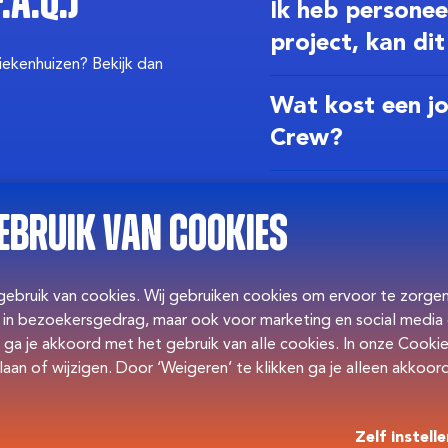
.A.Q.)
Ik heb personee
project, kan di
ziekenhuizen? Bekijk dan
Zeker! Er zijn veel starter
Wat kost een j
knallen in een project bi
Crew?
een roadtrip. Wij zoeken 
Wij vragen tussen de €58 
Jullie begeleide
kosten. Denk hierbij aan 
ebruik van cookies
dit?
natuurlijk het talent zelf.
Goede vraag! Alle starte
Hoe lang duurt
 gebruik van cookies. Wij gebruiken cookies om ervoor te zorg
krijgen het gehele eerste
en in bezoekersgedrag, maar ook voor marketing en social media
tot aannemen?
in onze tarieven, dus ge
 ga je akkoord met het gebruik van alle cookies. In onze Cookie
onderdeel van onze Crew
laan of wijzigen. Door ‘Weigeren’ te klikken ga je alleen akkoo
Gemiddeld gezien is jouw
trainingen en workshops.
In deze weken hebben we
samenwerking, veerkrach
vragen we jou ook vaak o
gesprekstechnieken en 
Zelf instelle
vinden het belangrijk da
waar ze op de werkvloer 