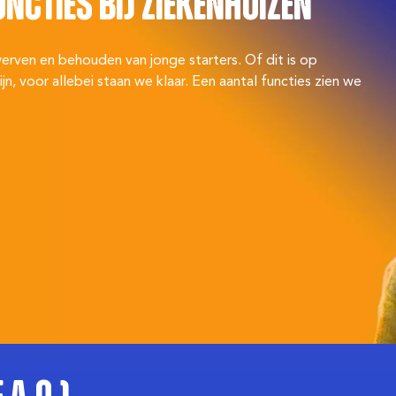
ncties bij ziekenhuizen
erven en behouden van jonge starters. Of dit is op
n, voor allebei staan we klaar. Een aantal functies zien we