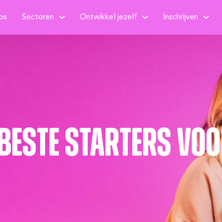
bs
Sectoren
Ontwikkel jezelf
Inschrijven
 beste starters vo