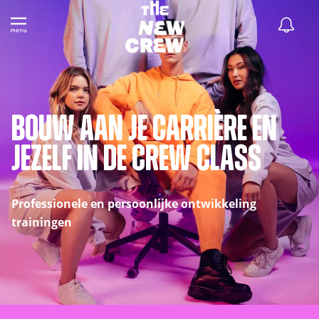
Bouw aan je carrière en
jezelf in de Crew Class
Professionele en persoonlijke ontwikkeling
trainingen