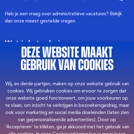
Heb je een vraag over administratieve vacatures? Bekijk
dan onze meest gestelde vragen.
Wat is het salaris van een
Deze website maakt
applicatiebeheerder?
gebruik van cookies
Het salaris van een applicatiebeheerder hangt af van
Welke opleiding is nodig voor
ervaring en locatie. Als startende applicatiebeheerder kun
een functie als
je rekenen op een salaris van ongeveer € 2.400. Naarmate
Wij, en derde partijen, maken op onze website gebruik van
je meer ervaring opdoet, kan dit oplopen tot een salaris
applicatiebeheerder?
cookies. Wij gebruiken cookies om ervoor te zorgen dat
van € 4.500 of meer.
onze website goed functioneert, om jouw voorkeuren op
Voor de functie van applicatiebeheerder is geen
te slaan, om inzicht te verkrijgen in bezoekersgedrag, maar
Waar kun je werken als
specifieke opleiding vereist. Wat belangrijker is, zijn de
ook voor marketing en social media doeleinden (laten zien
applicatiebeheerder?
competenties en vaardigheden die je meebrengt.
van gepersonaliseerde advertenties). Door op
Affiniteit met IT en een combinatie van technisch inzicht
‘Accepteren’ te klikken, ga je akkoord met het gebruik van
Applicatiebeheerders zijn in verschillende sectoren en
en communicatieve vaardigheden zijn van groot belang. Is