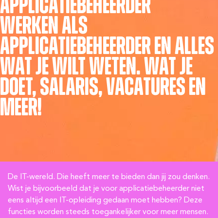
Applicatiebeheerder
Werken als
applicatiebeheerder en alles
wat je wilt weten. Wat je
doet, salaris, vacatures en
meer!
De IT-wereld. Die heeft meer te bieden dan jij zou denken.
Wist je bijvoorbeeld dat je voor applicatiebeheerder niet
eens altijd een IT-opleiding gedaan moet hebben? Deze
functies worden steeds toegankelijker voor meer mensen.