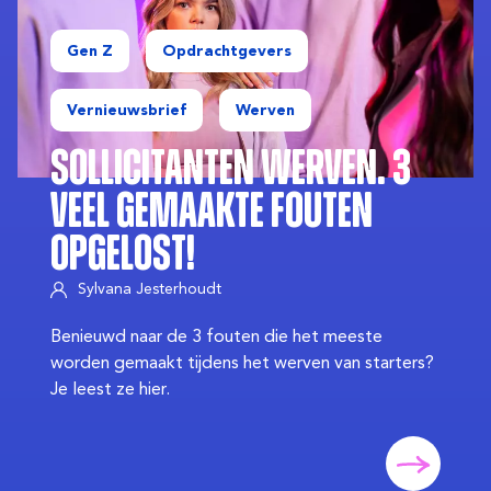
Gen Z
Opdrachtgevers
Vernieuwsbrief
Werven
Sollicitanten werven. 3
veel gemaakte fouten
opgelost!
Sylvana Jesterhoudt
Benieuwd naar de 3 fouten die het meeste
worden gemaakt tijdens het werven van starters?
Je leest ze hier.