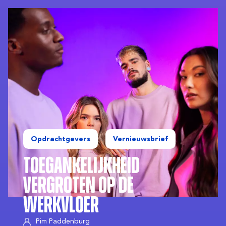
Opdrachtgevers
Vernieuwsbrief
Toegankelijkheid
Vergroten op de
Werkvloer
Pim Paddenburg