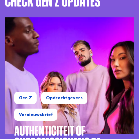
Check Gen Z updates
Gen Z
Opdrachtgevers
Vernieuwsbrief
Authenticiteit of