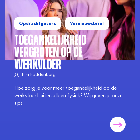
Opdrachtgevers
Vernieuwsbrief
Toegankelijkheid
Vergroten op de
Werkvloer
Pim Paddenburg
Hoe zorg je voor meer toegankelijkheid op de
werkvloer buiten alleen fysiek? Wij geven je onze
tips