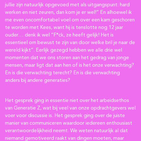
jullie zijn natuurlijk opgevoed met als uitgangspunt: hard
werken en niet zeuren, dan kom je er wel!” En alhoewel ik
me even oncomfortabel voel om over een kam geschoren
te worden met Kees, want hij is tenslotte nog 12 jaar
ouder… denk ik wel “F*ck, ze heeft gelijk! Het is
essentieel om bewust te zijn van door welke bril je naar de
wereld kijkt”. Eerlijk gezegd hebben we alle drie wel
momenten dat we ons storen aan het gedrag van jonge
mensen, maar ligt dat aan hen of is het onze verwachting?
En is die verwachting terecht? En is die verwachting
anders bij andere generaties?
Het gesprek ging in essentie niet over het arbeidsethos
van Generatie Z, wat bij veel van onze opdrachtgevers wel
voer voor discussie is. Het gesprek ging over de juiste
manier van communiceren waardoor iedereen enthousiast
verantwoordelijkheid neemt. We weten natuurlijk al dat
niemand gemotiveerd raakt van dingen moeten, maar