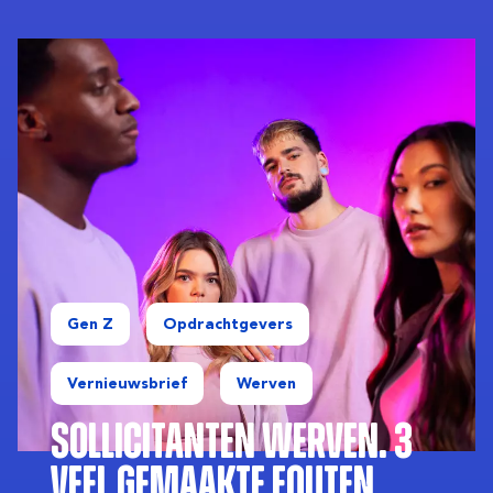
Gen Z
Opdrachtgevers
Vernieuwsbrief
Werven
Sollicitanten werven. 3
veel gemaakte fouten