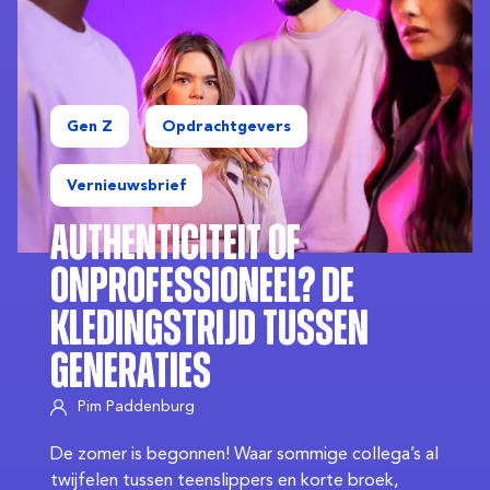
Gen Z
Opdrachtgevers
Vernieuwsbrief
Authenticiteit of
Onprofessioneel? De
Kledingstrijd Tussen
Generaties
Pim Paddenburg
De zomer is begonnen! Waar sommige collega’s al
twijfelen tussen teenslippers en korte broek,