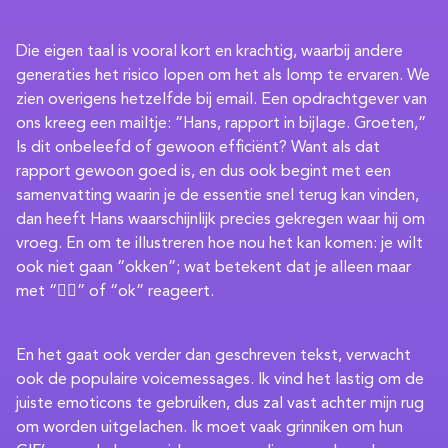
Die eigen taal is vooral kort en krachtig, waarbij andere
generaties het risico lopen om het als lomp te ervaren. We
zien overigens hetzelfde bij email. Een opdrachtgever van
ons kreeg een mailtje: “Hans, rapport in bijlage. Groeten,”
Is dit onbeleefd of gewoon efficiënt? Want als dat
rapport gewoon goed is, en dus ook begint met een
samenvatting waarin je de essentie snel terug kan vinden,
dan heeft Hans waarschijnlijk precies gekregen waar hij om
vroeg. En om te illustreren hoe nou het kan komen: je wilt
ook niet gaan “okken”; wat betekent dat je alleen maar
met “👍🏻” of “ok” reageert.
En het gaat ook verder dan geschreven tekst, verwacht
ook de populaire voicemessages. Ik vind het lastig om de
juiste emoticons te gebruiken, dus zal vast achter mijn rug
om worden uitgelachen. Ik moet vaak grinniken om hun