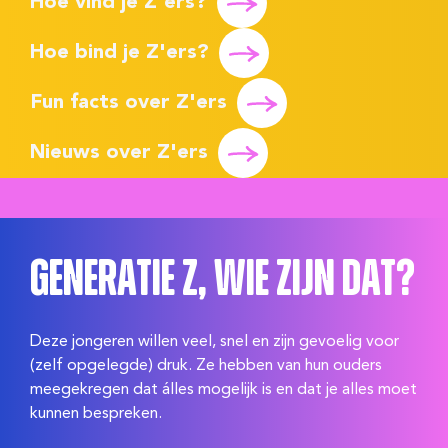
Hoe vind je Z'ers?
Hoe bind je Z'ers?
Fun facts over Z'ers
Nieuws over Z'ers
Generatie Z, Wie zijn dat?
Deze jongeren willen veel, snel en zijn gevoelig voor
(zelf opgelegde) druk. Ze hebben van hun ouders
meegekregen dat álles mogelijk is en dat je alles moet
kunnen bespreken.