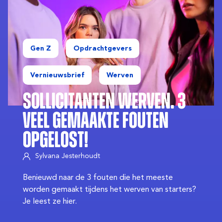
Gen Z
Opdrachtgevers
Vernieuwsbrief
Werven
Sollicitanten werven. 3
veel gemaakte fouten
opgelost!
Sylvana Jesterhoudt
Benieuwd naar de 3 fouten die het meeste
worden gemaakt tijdens het werven van starters?
Je leest ze hier.